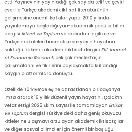
etti. Yayınevinin yayınladığı çok sayıda telif ve çeviri
eser ile Türkçe akademik iktisat literatürünün
gelişmesine önemli katkılar yaptı. 2010 yılında
yayınlamaya başladığı yarı-akademik popüler bilim
dergisi
İktisat ve Toplum
ve ardından İngilizce ve
Türkçe makaleleri basmak üzere yayın hayatına
soktuğu hakemli akademik iktisat dergisi
Efil Journal
of Economic Research
pek çok meslektaşın
çalışmalarını ve fikirlerini paylaşmakta kullandığı
saygın platformlara dönüştü.
Özellikle Türkiye’de eşine az rastlanan bir başarıya
imza atarak 15 yıllık düzenli yayın hayatını, Çolak’ın
vefat ettiği 2025 Ekim sayısı ile tamamlayan
İktisat
ve Toplum
dergisi Türkiye’deki daha geniş okuyucu
kitlelerine ulaşmayı arzulayan akademik iktisatçılar
ve diğer sosyal bilimciler için önemli bir boşluğu