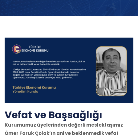
Vefat ve Başsağlığı
Kurumumuz üyelerinden değerli meslektaşımız
Ömer Faruk Çolak’ın ani ve beklenmedik vefat