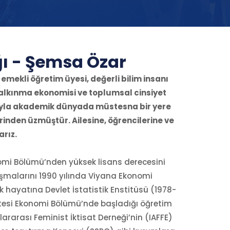
ğı - Şemsa Özar
emekli öğretim üyesi, değerli bilim insanı
Kalkınma ekonomisi ve toplumsal cinsiyet
rıyla akademik dünyada müstesna bir yere
rinden üzmüştür. Ailesine, öğrencilerine ve
rız.
nomi Bölümü’nden yüksek lisans derecesini
ışmalarını 1990 yılında Viyana Ekonomi
 hayatına Devlet İstatistik Enstitüsü (1978-
itesi Ekonomi Bölümü’nde başladığı öğretim
lararası Feminist İktisat Derneği’nin (IAFFE)