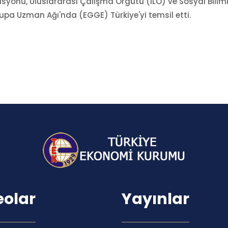
syonu, Uluslararası Çalışma Örgütü (ILO) ve Sosyal Bilim
upa Uzman Ağı'nda (EGGE) Türkiye'yi temsil etti.
eolar
Yayınlar