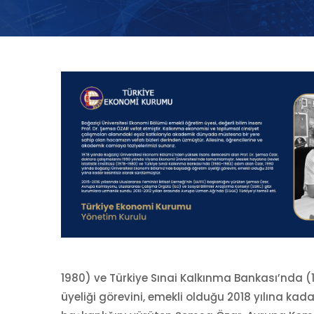
1980) ve Türkiye Sınai Kalkınma Bankası’nda (
üyeliği görevini, emekli olduğu 2018 yılına kad